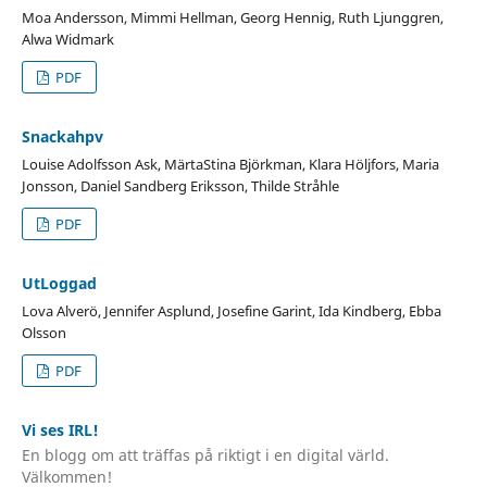
Moa Andersson, Mimmi Hellman, Georg Hennig, Ruth Ljunggren,
Alwa Widmark
PDF
Snackahpv
Louise Adolfsson Ask, MärtaStina Björkman, Klara Höljfors, Maria
Jonsson, Daniel Sandberg Eriksson, Thilde Stråhle
PDF
UtLoggad
Lova Alverö, Jennifer Asplund, Josefine Garint, Ida Kindberg, Ebba
Olsson
PDF
Vi ses IRL!
En blogg om att träffas på riktigt i en digital värld.
Välkommen!