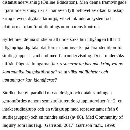
distansundervisning (Online Education). Men denna framtvingade
”fjärr­under­visning i kris” har även lyft behovet av ökad kunskap
kring elevers digitala lärmiljö, vilket inkluderar system och
plattformar utanför utbildningsanordnarens kontroll.
Syftet med denna studie är att undersöka hur tillgången till fritt
tillgängliga digitala plattformar kan inverka på lärandemiljön för
studiegrupper i samband med fjärrundervisning. Detta undersöks
utifrån frågeställningarna:
hur resonerar de lärande kring val av
kommunikationsplattformar?
samt
vilka möjligheter och
utmaningar kan identifieras?
Studien har en parallell mixad design och datainsamlingen
genomfördes genom semistrukturerade gruppintervjuer (n=2, en
intakt studiegrupp och en tvärgrupp med representanter från 6
studiegrupper) och en mindre enkät (n≈80). Med Community of
Inquiry som lins (e.g., Garrison, 2017; Garrison m.fl., 1999;