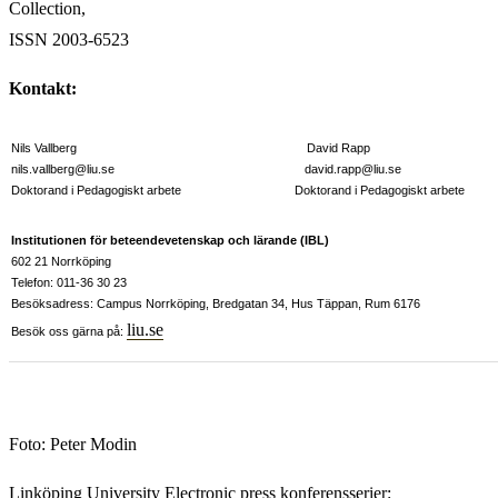
Collection,
ISSN 2003-6523
Kontakt:
Nils Vallberg David Rapp
nils.vallberg@liu.se david.rapp@liu.se
Doktorand i Pedagogiskt arbete Doktorand i Pedagogiskt arbete
Institutionen för beteendevetenskap och lärande (IBL)
602 21 Norrköping
Telefon: 011-36 30 23
Besöksadress: Campus Norrköping, Bredgatan 34, Hus Täppan, Rum 6176
liu.se
Besök oss gärna på:
Foto: Peter Modin
Linköping University Electronic press konferensserier: