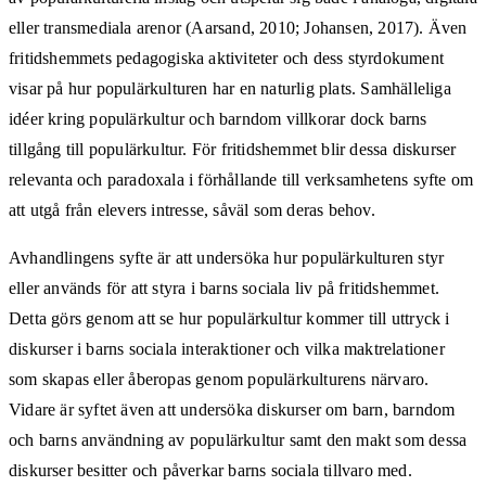
eller transmediala arenor (Aarsand, 2010; Johansen, 2017). Även
fritidshemmets pedagogiska aktiviteter och dess styrdokument
visar på hur populärkulturen har en naturlig plats. Samhälleliga
idéer kring populärkultur och barndom villkorar dock barns
tillgång till populärkultur. För fritidshemmet blir dessa diskurser
relevanta och paradoxala i förhållande till verksamhetens syfte om
att utgå från elevers intresse, såväl som deras behov.
Avhandlingens syfte är att undersöka hur populärkulturen styr
eller används för att styra i barns sociala liv på fritidshemmet.
Detta görs genom att se hur populärkultur kommer till uttryck i
diskurser i barns sociala interaktioner och vilka maktrelationer
som skapas eller åberopas genom populärkulturens närvaro.
Vidare är syftet även att undersöka diskurser om barn, barndom
och barns användning av populärkultur samt den makt som dessa
diskurser besitter och påverkar barns sociala tillvaro med.