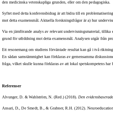
den medicinska vetenskapliga grunden, eller om den pedagogiska.
Syftet med detta konferensbidrag är att bidra till en problematiser
mot detta examensmål. Aktuella forskningsfrågor är a) hur undervis
Via en jämförande analys av relevant undervisningsmaterial, tillika 
grund för utbildning mot detta examensmål. Analysen utgår från prof
Ett resonemang om studiens förväntade resultat kan gå i två riktning
En sådan samstämmighet kan förklaras av gemensamma diskussioner vi
fråga, vilket skulle kunna förklaras av att lokal spetskompetens har
Referenser
Alvunger, D. & Wahlström, N. (Red.) (2018).
Den evidensbaserade 
Ansari, D., De Smedt, B., & Grabner, R.H. (2012). Neuroeducation -