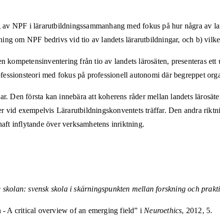
ing av NPF i lärarutbildningssammanhang med fokus på hur några av la
ning om NPF bedrivs vid tio av landets lärarutbildningar, och b) vilk
en kompetensinventering från tio av landets lärosäten, presenteras ett
essionsteori med fokus på professionell autonomi där begreppet organi
ar. Den första kan innebära att koherens råder mellan landets lärosät
d exempelvis Lärarutbildningskonventets träffar. Den andra riktninge
 haft inflytande över verksamhetens inriktning.
skolan: svensk skola i skärningspunkten mellan forskning och prakt
 A critical overview of an emerging field” i
Neuroethics
, 2012, 5.