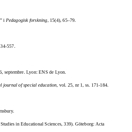
” i
Pedagogisk forskning
, 15(4), 65–79.
534-557.
° 86, septembre. Lyon: ENS de Lyon.
l journal of special education
, vol. 25, nr 1, ss. 171-184.
msbury.
tudies in Educational Sciences, 339). Göteborg: Acta