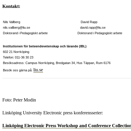
Kontakt:
Nils Vallberg David Rapp
nils.vallberg@liu.se david.rapp@liu.se
Doktorand i Pedagogiskt arbete Doktorand i Pedagogiskt arbete
Institutionen för beteendevetenskap och lärande (IBL)
602 21 Norrköping
Telefon: 011-36 30 23
Besöksadress: Campus Norrköping, Bredgatan 34, Hus Täppan, Rum 6176
liu.se
Besök oss gärna på:
Foto: Peter Modin
Linköping University Electronic press konferensserier:
Linköping Electronic Press Workshop and Conference Collectio