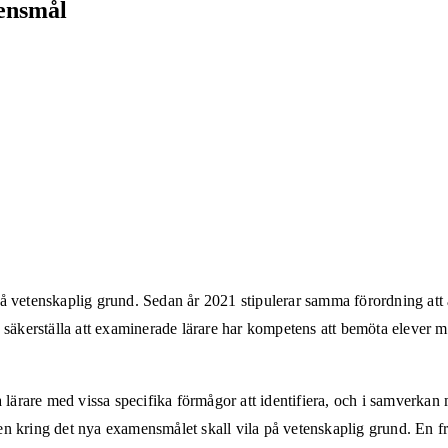
mensmål
på vetenskaplig grund. Sedan år 2021 stipulerar samma förordning att
säkerställa att examinerade lärare har kompetens att bemöta elever 
da lärare med vissa specifika förmågor att identifiera, och i samverka
gen kring det nya examensmålet skall vila på vetenskaplig grund. En f