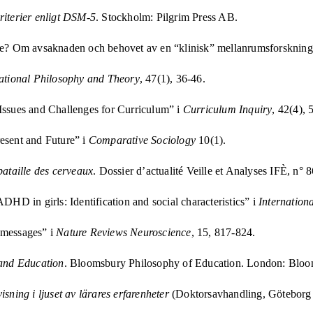
iterier enligt DSM-5
. Stockholm: Pilgrim Press AB.
syfte? Om avsaknaden och behovet av en “klinisk” mellanrumsforskning
tional Philosophy and Theory
, 47(1), 36-46.
Issues and Challenges for Curriculum” i
Curriculum Inquiry
, 42(4), 
resent and Future” i
Comparative Sociology
10(1).
bataille des cerveaux
. Dossier d’actualité Veille et Analyses IFÈ, n
HD in girls: Identification and social characteristics” i
Internationa
 messages” i
Nature Reviews Neuroscience
, 15, 817-824.
 and Education
. Bloomsbury Philosophy of Education. London: Bloo
sning i ljuset av lärares erfarenheter
(Doktorsavhandling, Göteborg S