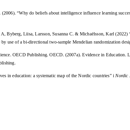
. (2006). “Why do beliefs about intelligence influence learning succe
, Byberg, Liisa, Larsson, Susanna C. & Michaëlsson, Karl (2022) “T
 by use of a bi-directional two-sample Mendelian randomization des
cience. OECD Publishing. OECD. (2007a). Evidence in Education. L
blishing.
es in education: a systematic map of the Nordic countries” i
Nordic 