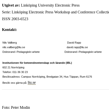
Utgivet av:
Linköping University Electronic Press
Serie: Linköping Electronic Press Workshop and Conference Collect
ISSN 2003-6523
Kontakt:
Nils Vallberg David Rapp
nils.vallberg@liu.se david.rapp@liu.se
Doktorand i Pedagogiskt arbete Doktorand i Pedagogiskt arbete
Institutionen för beteendevetenskap och lärande (IBL)
602 21 Norrköping
Telefon: 011-36 30 23
Besöksadress: Campus Norrköping, Bredgatan 34, Hus Täppan, Rum 6176
liu.se
Besök oss gärna på:
Foto: Peter Modin