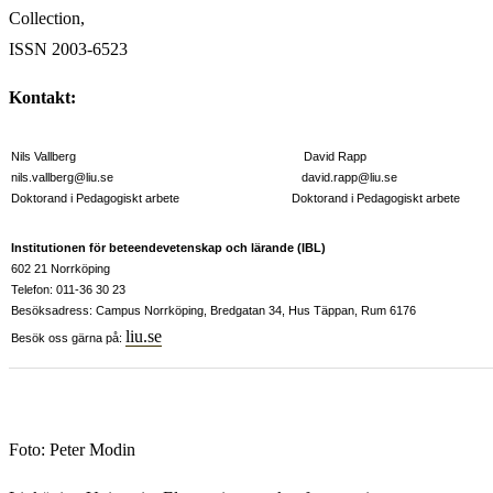
Collection,
ISSN 2003-6523
Kontakt:
Nils Vallberg David Rapp
nils.vallberg@liu.se david.rapp@liu.se
Doktorand i Pedagogiskt arbete Doktorand i Pedagogiskt arbete
Institutionen för beteendevetenskap och lärande (IBL)
602 21 Norrköping
Telefon: 011-36 30 23
Besöksadress: Campus Norrköping, Bredgatan 34, Hus Täppan, Rum 6176
liu.se
Besök oss gärna på:
Foto: Peter Modin